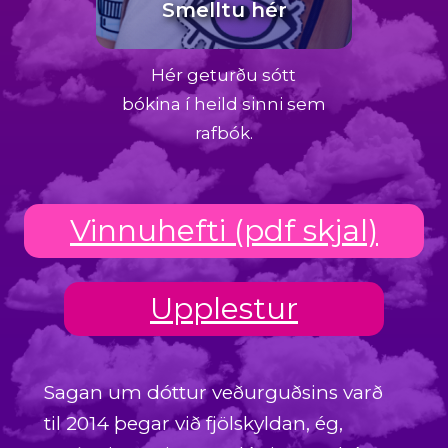
Smelltu hér
Hér geturðu sótt
bókina í heild sinni sem
rafbók.
Vinnuhefti (pdf skjal)
Upplestur
Sagan um dóttur veðurguðsins varð
til 2014 þegar við fjölskyldan, ég,