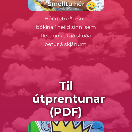
Smelltu hér
Hér geturðu sótt
bókina í heild sinni sem
flettibók til að skoða
betur á skjánum.
Til
útprentunar
(PDF)