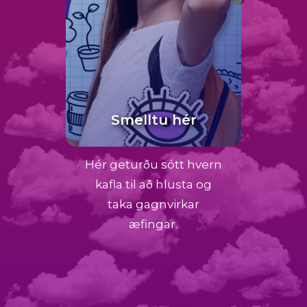
Smelltu hér
Hér geturðu sótt hvern
kafla til að hlusta og
taka gagnvirkar
æfingar.