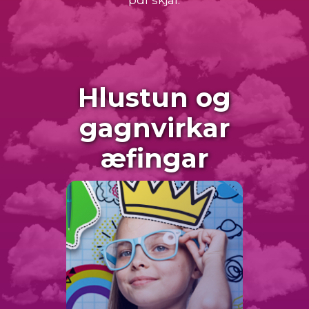
pdf skjal.
Hlustun og
gagnvirkar
æfingar