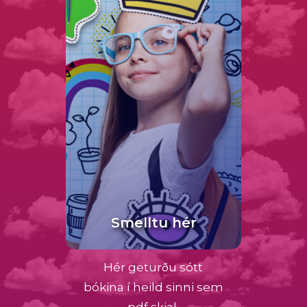
Smelltu hér
Hér geturðu sótt
bókina í heild sinni sem