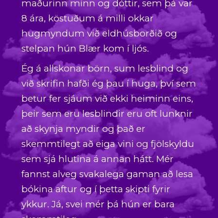
maðurinn minn og dóttir, sem þá var
8 ára, köstuðum á milli okkar
hugmyndum við eldhúsborðið og
stelpan hún Blær kom í ljós.
Ég á allskonar börn, sum lesblind og
við skrifin hafði ég þau í huga, því sem
betur fer sjáum við ekki heiminn eins,
þeir sem eru lesblindir eru oft lunknir
að skynja myndir og það er
skemmtilegt að eiga vini og fjölskyldu
sem sjá hlutina á annan hátt. Mér
fannst alveg svakalega gaman að lesa
bókina aftur og í þetta skipti fyrir
ykkur. Já, svei mér þá hún er bara