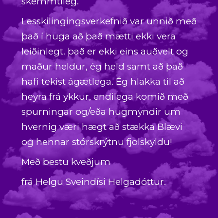
skemmtileg.
Lesskilingingsverkefnið var unnið með
það í huga að það mætti ekki vera
leiðinlegt. það er ekki eins auðvelt og
maður heldur, ég held samt að það
hafi tekist ágætlega. Ég hlakka til að
heyra frá ykkur, endilega komið með
spurningar og/eða hugmyndir um
hvernig væri hægt að stækka Blævi
og hennar stórskrýtnu fjölskyldu!
Með bestu kveðjum
frá Helgu Sveindísi Helgadóttur.