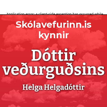
Skólavefurinn.is
kynnir
Dóttir
veðurguðsins
Helga Helgadóttir