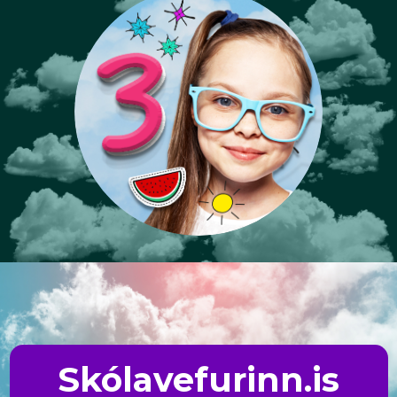
Skólavefurinn.is