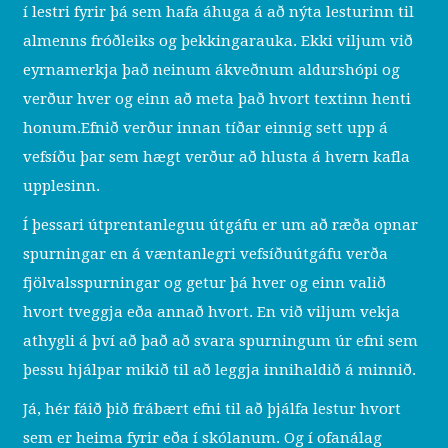
í lestri fyrir þá sem hafa áhuga á að nýta lesturinn til
almenns fróðleiks og þekkingarauka. Ekki viljum við
eyrnamerkja það neinum ákveðnum aldurshópi og
verður hver og einn að meta það hvort textinn henti
honum.Efnið verður innan tíðar einnig sett upp á
vefsíðu þar sem hægt verður að hlusta á hvern kafla
upplesinn.
Í þessari útprentanleguu útgáfu er um að ræða opnar
spurningar en á væntanlegri vefsíðuútgáfu verða
fjölvalsspurningar og getur þá hver og einn valið
hvort tveggja eða annað hvort. En við viljum vekja
athygli á því að það að svara spurningum úr efni sem
þessu hjálpar mikið til að leggja innihaldið á minnið.
Já, hér fáið þið frábært efni til að þjálfa lestur hvort
sem er heima fyrir eða í skólanum. Og í ofanálag