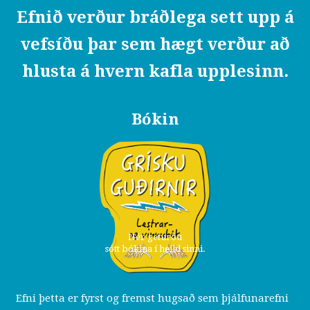
Efnið verður bráðlega sett upp á
vefsíðu þar sem hægt verður að
hlusta á hvern kafla upplesinn.
Bókin
Hér geturðu
sótt bókina í heild sinni.
Efni þetta er fyrst og fremst hugsað sem þjálfunarefni