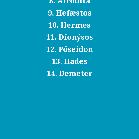
8. Afródíta
9. Hefæstos
10. Hermes
11. Díonýsos
12. Póseidon
13. Hades
14. Demeter