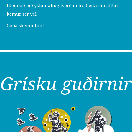
tileinkið þið ykkur áhugaverðan fróðleik sem alltaf
kemur sér vel.
Góða skemmtun!
Grísku guðirnir