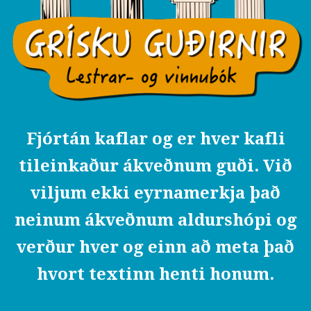
Fjórtán kaflar og er hver kafli
tileinkaður ákveðnum guði. Við
viljum ekki eyrnamerkja það
neinum ákveðnum aldurshópi og
verður hver og einn að meta það
hvort textinn henti honum.