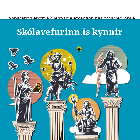
Skólavefurinn.is kynnir