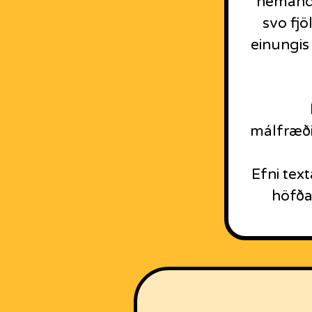
nemandi
svo fjö
einungis 
málfræði
Efni tex
höfða 