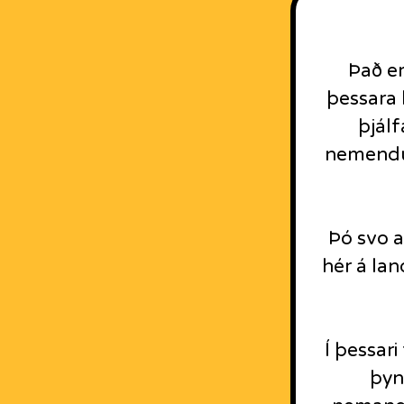
Það er
þessara l
þjálf
nemendur
Þó svo a
hér á lan
Í þessar
þyn