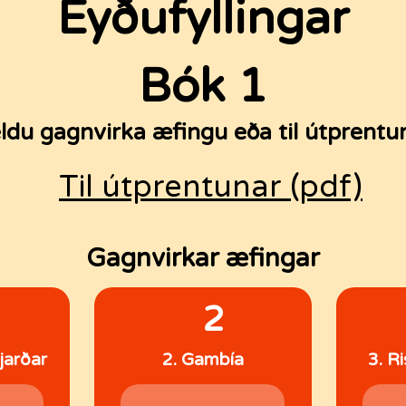
Eyðufyllingar
Bók 1
ldu gagnvirka æfingu eða til útprentu
Til útprentunar (pdf)
Gagnvirkar æfingar
2
 jarðar
2. Gambía
3. R