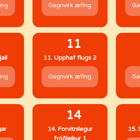
ing
Gagnvirk æfing
Ga
11
all
11. Upphaf flugs 2
ing
Gagnvirk æfing
Ga
14
gar
14. Forvitnilegur
15. 
fróðleikur 1