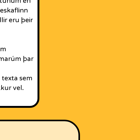
extunum en
leskaflinn
ir eru þeir
um
tómarúm þar
ð texta sem
kur vel.