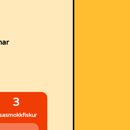
nar
3
isasmokkfiskur