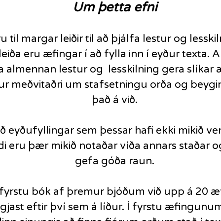
Um þetta efni
u til margar leiðir til að þjálfa lestur og lesskil
eiða eru æfingar í að fylla inn í eyður texta. 
a almennan lestur og lesskilning gera slíkar 
 meðvitaðri um stafsetningu orða og beygi
það á við.
ð eyðufyllingar sem þessar hafi ekki mikið ve
di eru þær mikið notaðar víða annars staðar o
gefa góða raun.
i fyrstu bók af þremur bjóðum við upp á 20 
gjast eftir því sem á líður. Í fyrstu æfingunu