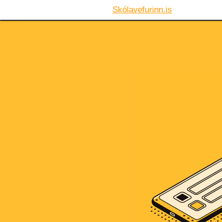
Skólavefurinn.is