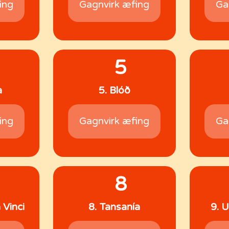
ing
Gagnvirk æfing
Ga
5
a
5. Blóð
ing
Gagnvirk æfing
Ga
8
 Vinci
8. Tansanía
9. 