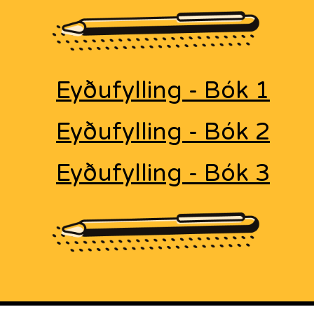
Eyðufylling - Bók 1
Eyðufylling - Bók 2
Eyðufylling - Bók 3