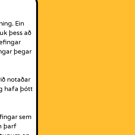
ning. Ein
Auk þess að
æfingar
ngar þegar
rið notaðar
g hafa þótt
æfingar sem
m þarf