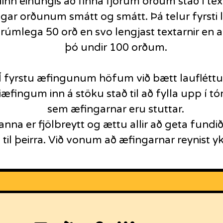
nn einungis að finna fjórum orðum stað í t
lgar orðunum smátt og smátt. Þá telur fyrsti 
rúmlega 50 orð en svo lengjast textarnir en all
þó undir 100 orðum.
Í fyrstu æfingunum höfum við bætt lauflétt
æfingum inn á stöku stað til að fylla upp í 
sem æfingarnar eru stuttar.
tanna er fjölbreytt og ættu allir að geta fundi
til þeirra. Við vonum að æfingarnar reynist yk