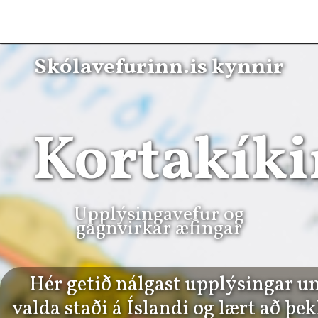
Skólavefurinn.is kynnir
Kortakíki
Upplýsingavefur og
gagnvirkar æfingar
Hér getið nálgast upplýsingar u
valda staði á Íslandi og lært að þek