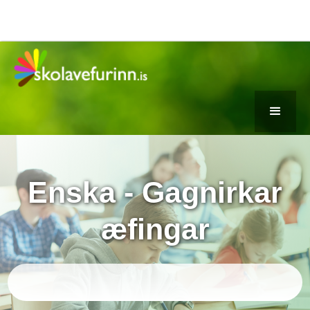
Enska - Gagnirkar
æfingar