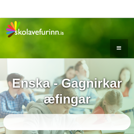
Enska - Gagnirkar
æfingar