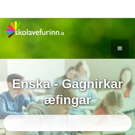
Enska - Gagnirkar
æfingar