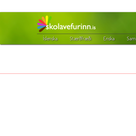
Íslenska
Stærðfræði
Enska
Samf