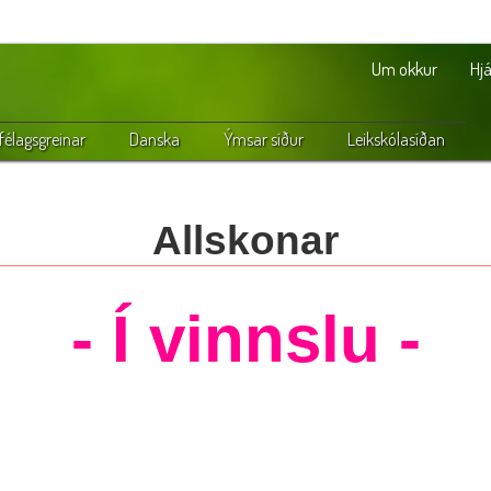
Um okkur
Hjá
élagsgreinar
Danska
Ýmsar síður
Leikskólasíðan
Allskonar
- Í vinnslu -