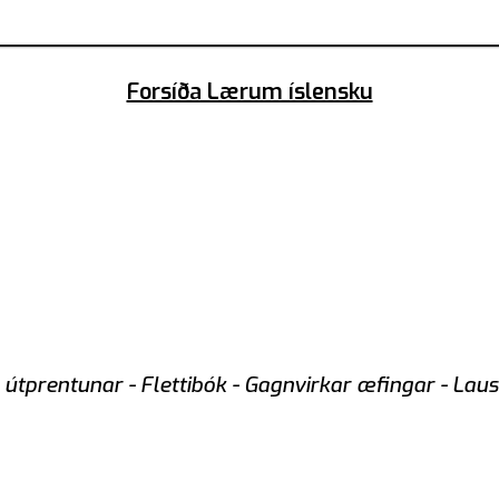
Forsíða Lærum íslensku
l útprentunar - Flettibók - Gagnvirkar æfingar - Laus