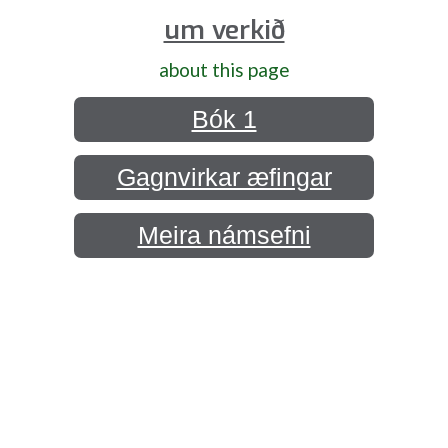
um verkið
about this page
Bók 1
Gagnvirkar æfingar
Meira námsefni