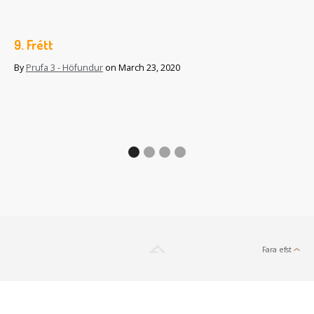
9. Frétt
12
By
Prufa 3 - Höfundur
on
March 23, 2020
By
Fara efst