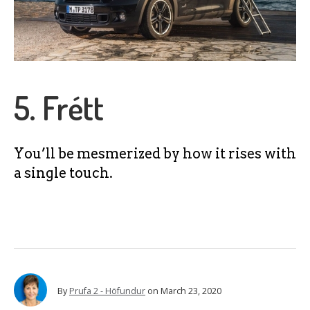
5. Frétt
You’ll be mesmerized by how it rises with
a single touch.
By
Prufa 2 - Höfundur
on
March 23, 2020