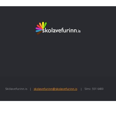
Skólavefurinn.is |
skolavefurinn@skolavefurinn.is
| Sími: 551 6400