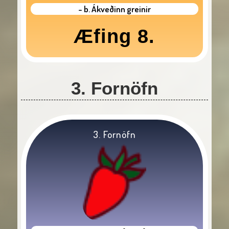
- b. Ákveðinn greinir
Æfing 8.
3. Fornöfn
3. Fornöfn