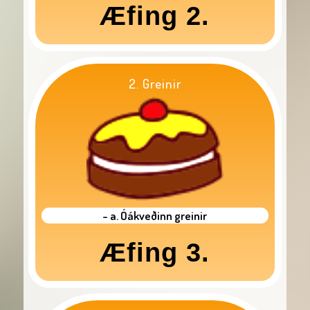
Æfing 2.
2. Greinir
- a. Óákveðinn greinir
Æfing 3.