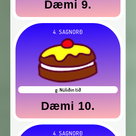
Dæmi 9.
4. SAGNORÐ
g. Núliðin tíð
Dæmi 10.
4. SAGNORÐ