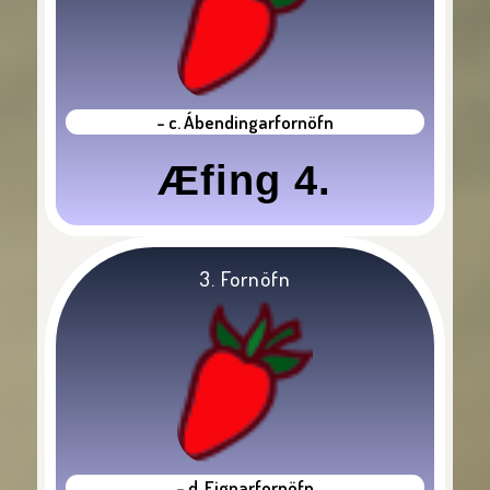
- c. Ábendingarfornöfn
Æfing 4.
3. Fornöfn
- d. Eignarfornöfn