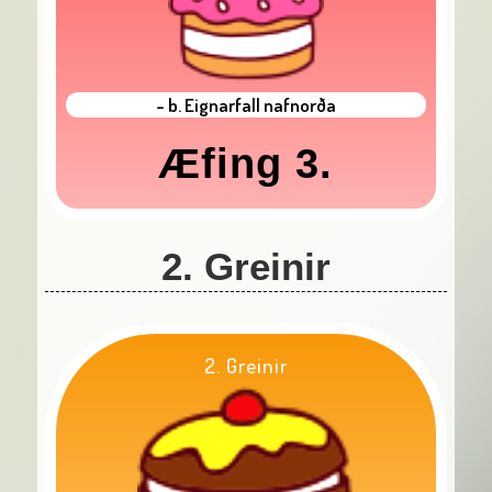
- b. Eignarfall nafnorða
Æfing 3.
2. Greinir
2. Greinir