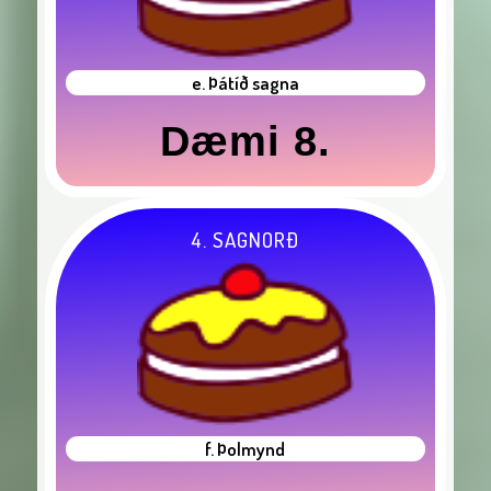
e. Þátíð sagna
Dæmi 8.
4. SAGNORÐ
f. Þolmynd