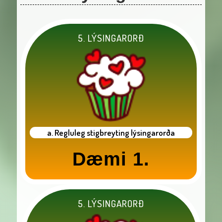
5. LÝSINGARORÐ
a. Regluleg stigbreyting lýsingarorða
Dæmi 1.
5. LÝSINGARORÐ