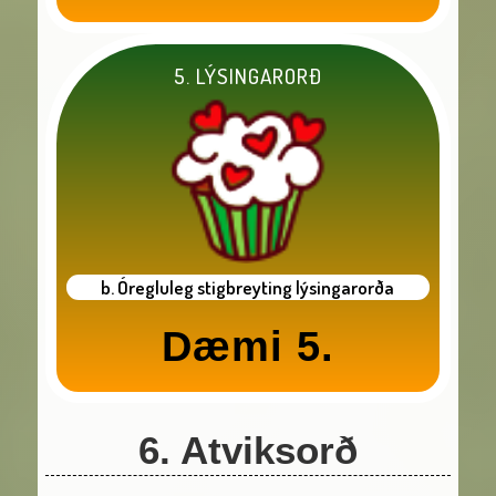
5. LÝSINGARORÐ
b. Óregluleg stigbreyting lýsingarorða
Dæmi 5.
6. Atviksorð