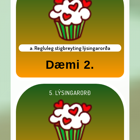
a. Regluleg stigbreyting lýsingarorða
Dæmi 2.
5. LÝSINGARORÐ