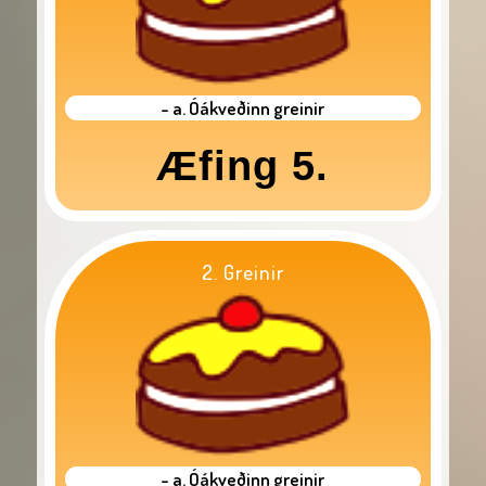
- a. Óákveðinn greinir
Æfing 5.
2. Greinir
- a. Óákveðinn greinir