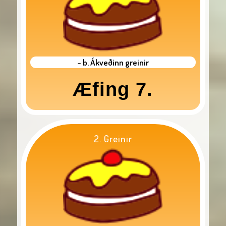
- b. Ákveðinn greinir
Æfing 7.
2. Greinir