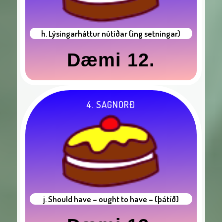
h. Lýsingarháttur nútíðar (ing setningar)
Dæmi 12.
4. SAGNORÐ
j. Should have – ought to have – (þátíð)