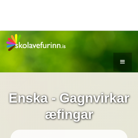
Enska - Gagnvirkar
æfingar