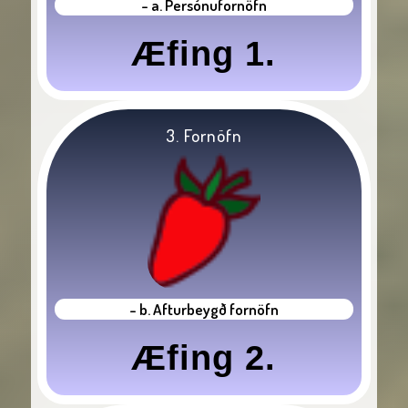
- a. Persónufornöfn
Æfing 1.
3. Fornöfn
- b. Afturbeygð fornöfn
Æfing 2.