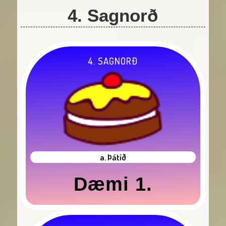
4. Sagnorð
4. SAGNORÐ
a. Þátíð
Dæmi 1.