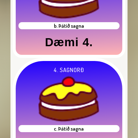
b. Þátíð sagna
Dæmi 4.
4. SAGNORÐ
c. Þátíð sagna