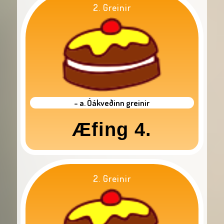
2. Greinir
- a. Óákveðinn greinir
Æfing 4.
2. Greinir