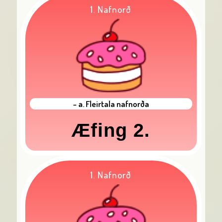
1. Nafnorð
- a. Fleirtala nafnorða
Æfing 2.
1. Nafnorð