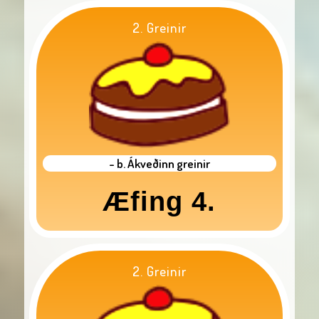
2. Greinir
- b. Ákveðinn greinir
Æfing 4.
2. Greinir