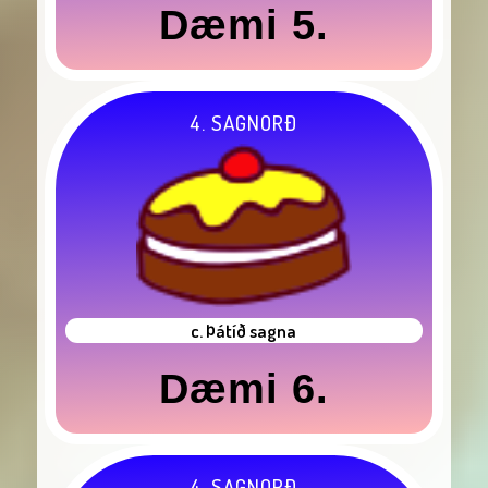
Dæmi 5.
4. SAGNORÐ
c. Þátíð sagna
Dæmi 6.
4. SAGNORÐ