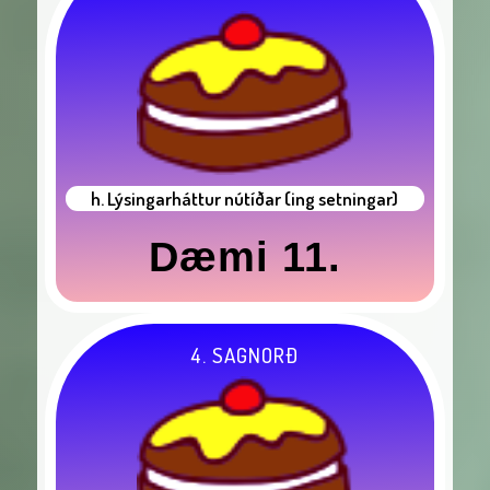
h. Lýsingarháttur nútíðar (ing setningar)
Dæmi 11.
4. SAGNORÐ