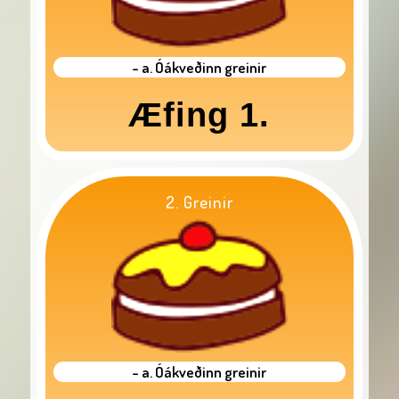
- a. Óákveðinn greinir
Æfing 1.
2. Greinir
- a. Óákveðinn greinir