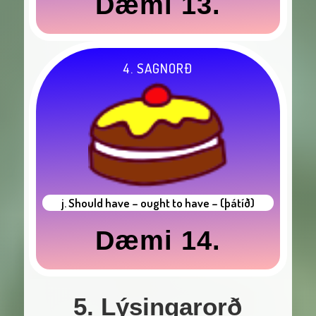
Dæmi 13.
4. SAGNORÐ
j. Should have – ought to have – (þátíð)
Dæmi 14.
5. Lýsingarorð