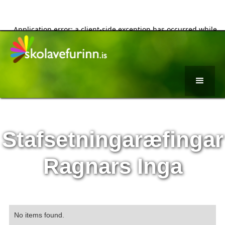
Stafsetningaræfingar
Ragnars Inga
No items found.