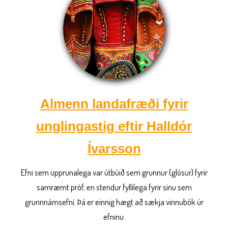
Almenn landafræði fyrir
unglingastig eftir Halldór
Ívarsson
Efni sem upprunalega var útbúið sem grunnur (glósur) fyrir
samræmt próf, en stendur fyllilega fyrir sínu sem
grunnnámsefni. Þá er einnig hægt að sækja vinnubók úr
efninu.