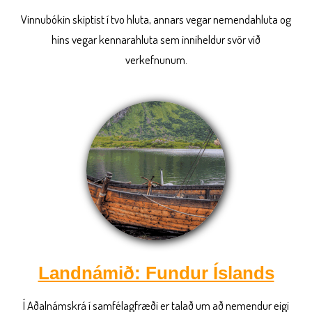
Vinnubókin skiptist í tvo hluta, annars vegar nemendahluta og
hins vegar kennarahluta sem inniheldur svör við
verkefnunum.
Landnámið: Fundur Íslands
Í Aðalnámskrá í samfélagfræði er talað um að nemendur eigi