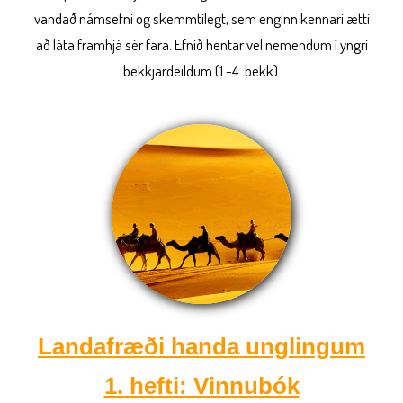
vandað námsefni og skemmtilegt, sem enginn kennari ætti
að láta framhjá sér fara. Efnið hentar vel nemendum í yngri
bekkjardeildum (1.-4. bekk).
Landafræði handa unglingum
1. hefti: Vinnubók