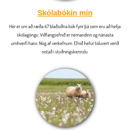
Skólabókin mín
Hér er um að ræða 47 blaðsíðna bók fyrir þá sem eru að hefja
skólagöngu. Viðfangsefnið er nemandinn og nánasta
umhverfi hans. Nóg af verkefnum. Efnið hefur töluvert verið
notað í stuðningskennslu.