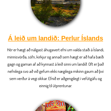
Á leið um landið: Perlur Íslands
Hér er hægt að nálgast áhugavert efni um valda staði á Íslandi,
minnisvörða, söfn, kirkjur og annað sem hægt er að hafa bæði
gagn og gaman af að kynnast á leið sinni um landið. Oft er það
nefnilega svo að við gefum ekki nægilega mikinn gaum að því
sem verður á vegi okkar. Efnið er aðgengilegt í vefútgáfu og
einnig til útprentunar.