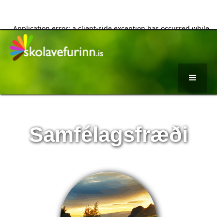
Samfélagsfræði