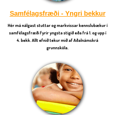
Samfélagsfræði - Yngri bekkur
Hér má nálgast stuttar og markvissar kennslubækur í
samfélagsfræði fyrir yngsta stigið eða frá 1. og upp í
4. bekk. Allt efnið tekur mið af Aðalnámskrá
grunnskóla.