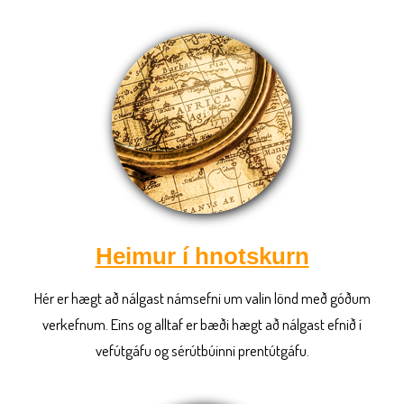
Heimur í hnotskurn
Hér er hægt að nálgast námsefni um valin lönd með góðum
verkefnum. Eins og alltaf er bæði hægt að nálgast efnið í
vefútgáfu og sérútbúinni prentútgáfu.