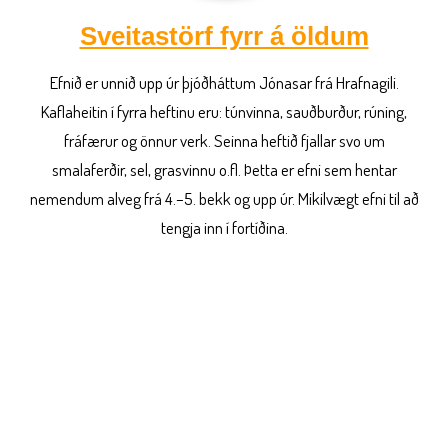
Sveitastörf fyrr á öldum
Efnið er unnið upp úr þjóðháttum Jónasar frá Hrafnagili.
Kaflaheitin í fyrra heftinu eru: túnvinna, sauðburður, rúning,
fráfærur og önnur verk. Seinna heftið fjallar svo um
smalaferðir, sel, grasvinnu o.fl. Þetta er efni sem hentar
nemendum alveg frá 4.–5. bekk og upp úr. Mikilvægt efni til að
tengja inn í fortíðina.