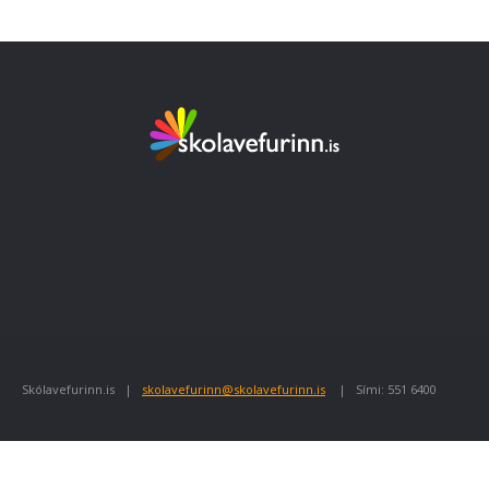
Skólavefurinn.is |
skolavefurinn@skolavefurinn.is
| Sími: 551 6400