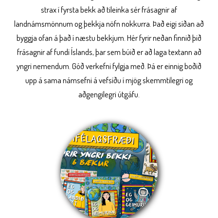
strax í fyrsta bekk að tileinka sér frásagnir af
landnámsmönnum og þekkja nöfn nokkurra. Það eigi síðan að
byggja ofan á það í næstu bekkjum. Hér fyrir neðan finnið þið
frásagnir af fundi Íslands, þar sem búið er að laga textann að
yngri nemendum. Góð verkefni fylgja með. Þá er einnig boðið
upp á sama námsefni á vefsíðu í mjög skemmtilegri og
aðgengilegri útgáfu.